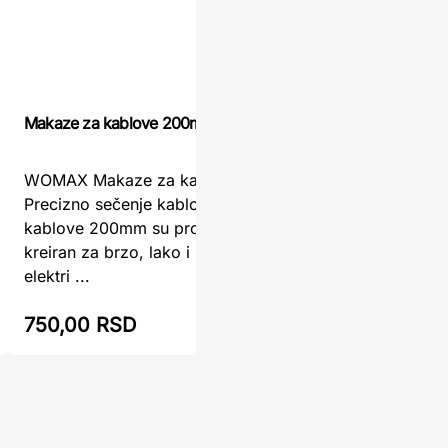
Makaze za kablove 200mm
Makaze za
WOMAX Makaze za kablove 200mm –
Modeco M
Precizno sečenje kablovaMakaze za
150mm – p
kablove 200mm su profesionalni alat
rezModec
kreiran za brzo, lako i precizno sečenje
150mm su
elektri ...
namenjen 
750,00 RSD
895,00