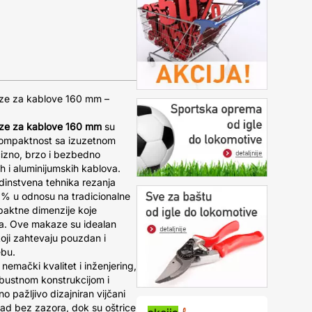
ze za kablove 160 mm –
ze za kablove 160 mm
su
 kompaktnost sa izuzetnom
izno, brzo i bezbedno
ih i aluminijumskih kablova.
dinstvena tehnika rezanja
% u odnosu na tradicionalne
paktne dimenzije koje
a. Ove makaze su idealan
koji zahtevaju pouzdan i
ebu.
nemački kvalitet i inženjering,
obustnom konstrukcijom i
pažljivo dizajniran vijčani
ad bez zazora, dok su oštrice