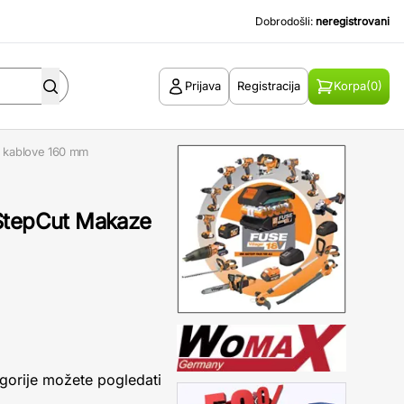
Dobrodošli:
neregistrovani
Prijava
Registracija
Korpa
(0)
a kablove 160 mm
 StepCut Makaze
gorije možete pogledati