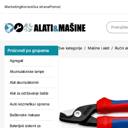
Marketing
Korisnička strana
Pomoć
Sve kategorije
/
Mašine i alati
/
Ručni al
Proizvodi po grupama
Agregati
Akumulatorske lampe
Alat akumulatorski
Alat za održavanje bašte
Auto kozmetika i oprema
Baštenske makaze
Baterijski sistemi za