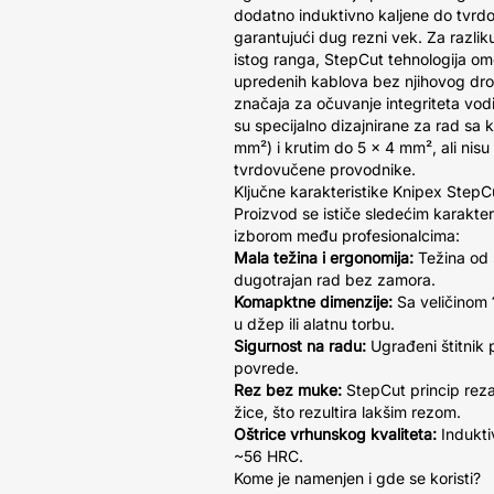
dodatno induktivno kaljene do tvrd
garantujući dug rezni vek. Za razl
istog ranga, StepCut tehnologija om
upredenih kablova bez njihovog drob
značaja za očuvanje integriteta vo
su specijalno dizajnirane za rad sa
mm²) i krutim do 5 x 4 mm², ali nisu 
tvrdovučene provodnike.
Ključne karakteristike Knipex StepC
Proizvod se ističe sledećim karakte
izborom među profesionalcima:
Mala težina i ergonomija:
Težina od
dugotrajan rad bez zamora.
Komapktne dimenzije:
Sa veličinom
u džep ili alatnu torbu.
Sigurnost na radu:
Ugrađeni štitnik p
povrede.
Rez bez muke:
StepCut princip reza
žice, što rezultira lakšim rezom.
Oštrice vrhunskog kvaliteta:
Indukti
~56 HRC.
Kome je namenjen i gde se koristi?