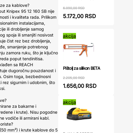
aze za kablove?
6.090,00 RSD
put Knipex 95 12 160 SB nije
5.172,00 RSD
sti i kvaliteta rada. Prilikom
ionalnim instalacijama,
ije ili drobljenje samog
g spoja ili smanjiti nosivost
akcija
je čist rez bez drobljenja,
kođe, smanjenje potrebnog
ju zamora ruku, što je ključno
reda poput tendinitisa.
 usklađen sa REACH
Pištolj za silikon BETA
ntuje dugoročnu pouzdanost i
. Osim toga, bezbednosni
2.205,00 RSD
i rez sigurnim i udobnim, što
1.656,00 RSD
si.
ove?
akcija
nirane za bakarne i
redene i krute). Nisu pogodne
e vodiče ili armirani kabl.
oriste?
(50 mm²) i krute kablove do 5