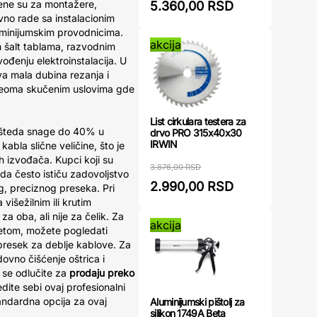
ene su za montažere,
5.360,00 RSD
evno rade sa instalacionim
uminijumskim provodnicima.
akcija
m šalt tablama, razvodnim
vođenju elektroinstalacija. U
a mala dubina rezanja i
veoma skučenim uslovima gde
List cirkulara testera za
ušteda snage do 40% u
drvo PRO 315x40x30
IRWIN
bla slične veličine, što je
 izvođača. Kupci koji su
3.876,00 RSD
a često ističu zadovoljstvo
2.990,00 RSD
g, preciznog preseka. Pri
 višežilnim ili krutim
a oba, ali nije za čelik. Za
akcija
tetom, možete pogledati
presek za deblje kablove. Za
dovno čišćenje oštrica i
 se odlučite za
prodaju preko
edite sebi ovaj profesionalni
andardna opcija za ovaj
Aluminijumski pištolj za
silikon 1749A Beta