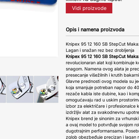
Vidi proizvode
Opis i namena proizvoda
Knipex 95 12 160 SB StepCut Maka
Lagan i snažan rez bez drobljenja
Knipex 95 12 160 SB StepCut Maka
revolucionaran alat koji kombinuje
snagom. Namena ovog alata je prec
presecanje višežilnih i krutih bakarn
Glavne prednosti ovog modela su je
koja smanjuje potreban napor do 40
rezače kabla iste dubine, kao i kom
omogućavaju rad u uskim prostorim
izbor za električare i profesionalce 
izdržljiv alat za svakodnevnu upotr
Knipex brend je sinonim za vrhunski 
a ovaj model to potvrđuje svojom r
dugotrajnim performansama. Posebno 
zglob obezbeđuje precizan i lagan r