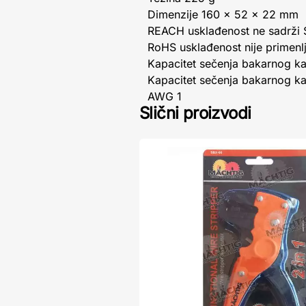
Dimenzije 160 x 52 x 22 mm
REACH usklađenost ne sadrži
RoHS usklađenost nije primenl
Kapacitet sečenja bakarnog ka
Kapacitet sečenja bakarnog ka
AWG 1
Slični proizvodi