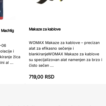
Makaze za kablove
6 Machtig
WOMAX Makaze za kablove – precizan
X-06
alat za efikasno sečenje i
olacije i
blankiranjeWOMAX Makaze za kablove
kiranje žica
su specijalizovan alat namenjen za brzo i
i al ...
čisto sečen ...
719,00 RSD