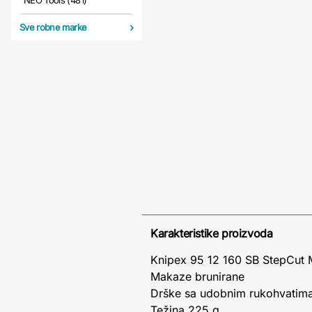
NEO Tools (481)
Sve robne marke
Karakteristike proizvoda
Knipex 95 12 160 SB StepCut
Makaze brunirane
Drške sa udobnim rukohvatim
Težina 225 g