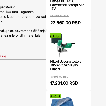
DeWalt DCBP518
Powerstack Baterija 5Ah
 prostoru?
18V
amo 160 mm i laganom
e su izuzetno pogodne za rad
28.607,00 RSD
a.
23.560,00 RSD
oručuje se povremeno čišćenje
akcija
a rezanje tvrdih materijala
iženju
Hikoki Ubodna testera
705 W CJ90VAST2
Hitachi
18.696,00 RSD
17.231,00 RSD
akcija