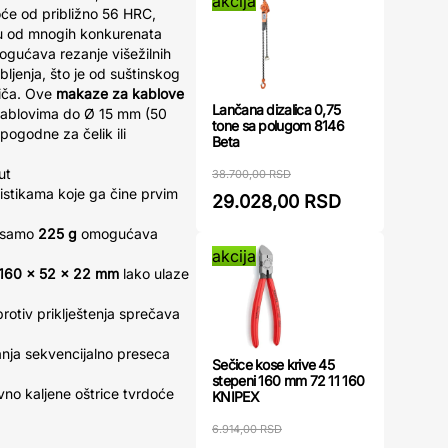
akcija
oće od približno 56 HRC,
iku od mnogih konkurenata
ogućava rezanje višežilnih
ljenja, što je od suštinskog
diča. Ove
makaze za kablove
Lančana dizalica 0,75
 kablovima do Ø 15 mm (50
tone sa polugom 8146
pogodne za čelik ili
Beta
ut
38.700,00 RSD
ristikama koje ga čine prvim
29.028,00 RSD
 samo
225 g
omogućava
akcija
160 x 52 x 22 mm
lako ulaze
rotiv priklještenja sprečava
nja sekvencijalno preseca
Sečice kose krive 45
stepeni 160 mm 72 11 160
vno kaljene oštrice tvrdoće
KNIPEX
6.914,00 RSD