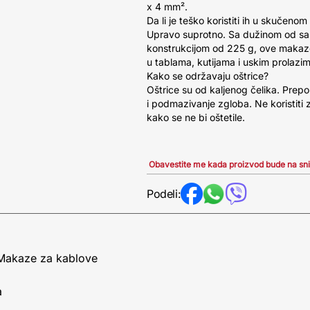
x 4 mm².
Da li je teško koristiti ih u skučenom
Upravo suprotno. Sa dužinom od s
konstrukcijom od 225 g, ove makaz
u tablama, kutijama i uskim prolazim
Kako se održavaju oštrice?
Oštrice su od kaljenog čelika. Prep
i podmazivanje zgloba. Ne koristiti z
kako se ne bi oštetile.
Obavestite me kada proizvod bude na sn
Podeli:
 Makaze za kablove
a