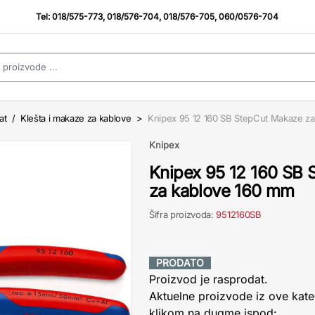
Tel:
018/575-773
,
018/576-704
,
018/576-705
,
060/0576-704
at
/
Klešta i makaze za kablove
>
Knipex 95 12 160 SB StepCut Makaze z
Knipex
Knipex 95 12 160 SB
za kablove 160 mm
Šifra proizvoda:
9512160SB
PRODATO
Proizvod je rasprodat.
Aktuelne proizvode iz ove kate
klikom na dugme ispod: