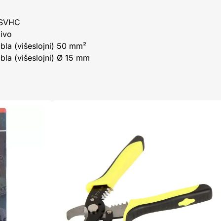
 SVHC
jivo
bla (višeslojni) 50 mm²
bla (višeslojni) Ø 15 mm