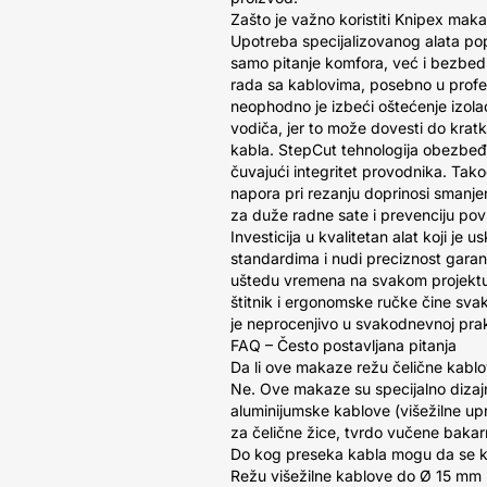
Zašto je važno koristiti Knipex mak
Upotreba specijalizovanog alata po
samo pitanje komfora, već i bezbedno
rada sa kablovima, posebno u profes
neophodno je izbeći oštećenje izolac
vodiča, jer to može dovesti do kratko
kabla. StepCut tehnologija obezbeđu
čuvajući integritet provodnika. Ta
napora pri rezanju doprinosi smanjen
za duže radne sate i prevenciju pov
Investicija u kvalitetan alat koji je
standardima i nudi preciznost gara
uštedu vremena na svakom projektu
štitnik i ergonomske ručke čine svak
je neprocenjivo u svakodnevnoj prak
FAQ – Često postavljana pitanja
Da li ove makaze režu čelične kabl
Ne. Ove makaze su specijalno dizaj
aluminijumske kablove (višežilne up
za čelične žice, tvrdo vučene bakarn
Do kog preseka kabla mogu da se k
Režu višežilne kablove do Ø 15 mm 