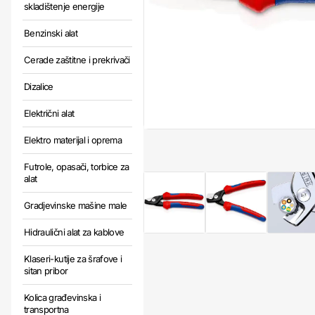
skladištenje energije
Benzinski alat
Cerade zaštitne i prekrivači
Dizalice
Električni alat
Elektro materijal i oprema
Futrole, opasači, torbice za
alat
Gradjevinske mašine male
Hidraulični alat za kablove
Klaseri-kutije za šrafove i
sitan pribor
Kolica građevinska i
transportna