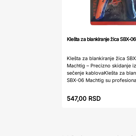
Klešta za blankiranje žica SBX-0
Klešta za blankiranje žica SB
Machtig – Precizno skidanje iz
sečenje kablovaKlešta za blan
SBX-06 Machtig su profesionaln
547,00 RSD