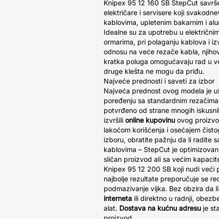
Knipex 95 12 160 SB StepCut savrš
električare i servisere koji svakodn
kablovima, upletenim bakarnim i al
Idealne su za upotrebu u električni
ormarima, pri polaganju kablova i iz
odnosu na veće rezače kabla, njihov
kratka poluga omogućavaju rad u 
druge klešta ne mogu da priđu.
Najveće prednosti i saveti za izbor
Najveća prednost ovog modela je 
poređenju sa standardnim rezačima ka
potvrđeno od strane mnogih iskusnih
izvršili
online kupovinu
ovog proizvod
lakoćom korišćenja i osećajem čisto
izboru, obratite pažnju da li radite sa
kablovima – StepCut je optimizovan z
sličan proizvod ali sa većim kapaci
Knipex 95 12 200 SB koji nudi veći 
najbolje rezultate preporučuje se re
podmazivanje vijka. Bez obzira da li
interneta
ili direktno u radnji, obezb
alat.
Dostava na kućnu adresu
je st
proizvod.