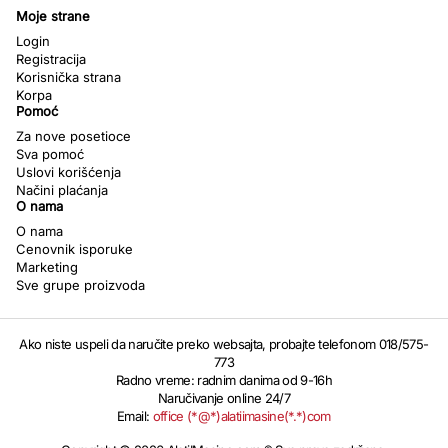
Moje strane
Login
Registracija
Korisnička strana
Korpa
Pomoć
Za nove posetioce
Sva pomoć
Uslovi korišćenja
Načini plaćanja
O nama
O nama
Cenovnik isporuke
Marketing
Sve grupe proizvoda
Ako niste uspeli da naručite preko websajta, probajte telefonom 018/575-
773
Radno vreme: radnim danima od 9-16h
Naručivanje online 24/7
Email:
office (*@*)alatiimasine(*.*)com