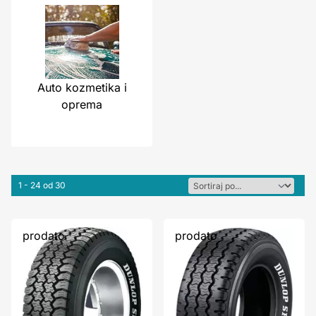
Auto kozmetika i
oprema
1 - 24 od 30
prodato
prodato