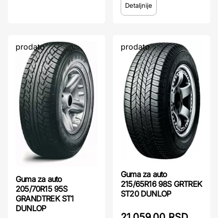
Detaljnije
prodato
prodato
Guma za auto
Guma za auto
215/65R16 98S GRTREK
205/70R15 95S
ST20 DUNLOP
GRANDTREK ST1
DUNLOP
21.059,00 RSD