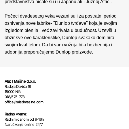
predstavništva nicale su i u Japanu ali i Južnoj Africi.
Počeci dvadesetog veka vezani su i za postratni period
osnivanja nove fabrike- "Dunlop tvrđave" koja je svojim
izgledom plenila i već zavirivala u budućnost. Uzevši u
obzir sve ove karakteristike, Dunlop svakako dominira
svojim kvalitetom. Da bi vam vožnja bila bezbednija i
udobnija preporučujemo Dunlop proizvode.
Alati I Mašine d.o.o.
Radoja Dakića 18
18000 Niš
018/575-773
office@alatiimasine.com
Radno vreme:
Radnim danom od 9-16h
Naručivanje online 24/7