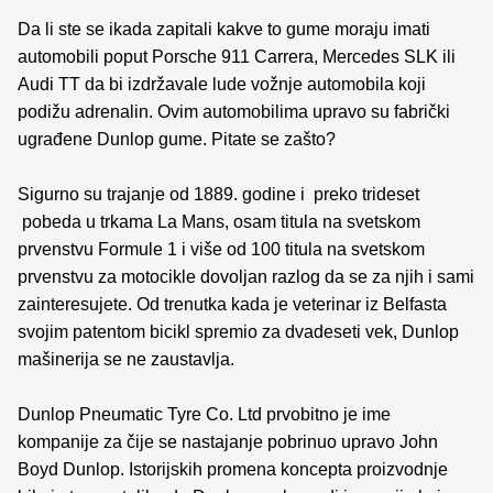
Da li ste se ikada zapitali kakve to gume moraju imati
automobili poput Porsche 911 Carrera, Mercedes SLK ili
Audi TT da bi izdržavale lude vožnje automobila koji
podižu adrenalin. Ovim automobilima upravo su fabrički
ugrađene Dunlop gume. Pitate se zašto?
Sigurno su trajanje od 1889. godine i preko trideset
pobeda u trkama La Mans, osam titula na svetskom
prvenstvu Formule 1 i više od 100 titula na svetskom
prvenstvu za motocikle dovoljan razlog da se za njih i sami
zainteresujete. Od trenutka kada je veterinar iz Belfasta
svojim patentom bicikl spremio za dvadeseti vek, Dunlop
mašinerija se ne zaustavlja.
Dunlop Pneumatic Tyre Co. Ltd prvobitno je ime
kompanije za čije se nastajanje pobrinuo upravo John
Boyd Dunlop. Istorijskih promena koncepta proizvodnje