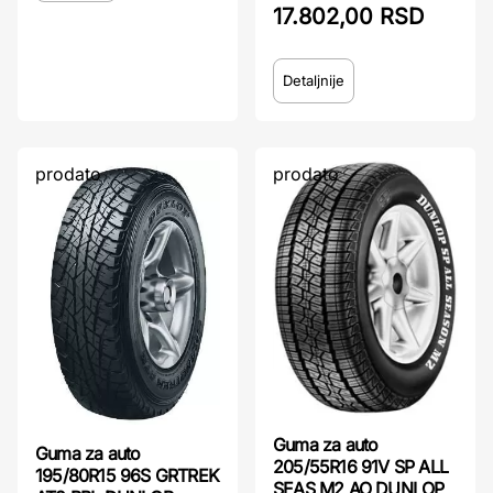
17.802,00 RSD
Detaljnije
prodato
prodato
Guma za auto
Guma za auto
205/55R16 91V SP ALL
195/80R15 96S GRTREK
SEAS M2 AO DUNLOP