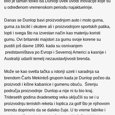
bilo je taman toliko da Dunlop uvek uvodi inovacije koje su
u određenom vremenskom periodu najaktuelnije.
Danas se Dunlop bavi proizvodnjom auto i moto guma,
guma za bicikl i skutere ali i proizvodnjom sportskih patika,
lopti i svega što na izvestan način kao materiju koristi
gumu. Ovi britanski majstori za gumu svoje korene su
pustili još davne 1890. kada su osnivanjem
predstavništava po Evropi i Severnoj Americi a kasnije i
Australiji udarili temelj nezaustavljivosti brenda.
Može se kao svetla tačka u istoriji uzeti i saradnja sa
brendom Čarls Mekintoš grupom kada je Dunlop počeo da
proizvodi i kišne kabanice i gumenu obuću. Širenju
područja proizvodnje Dunlop-a nije ni tu bio kraj.
Tridesetih godina dvadesetog veka uključili su se i u
proizvodnju teniskih reketa i loptica za golf što je njihovom
brendu doprinelo da se daleko čuje. U to vreme fabrike i