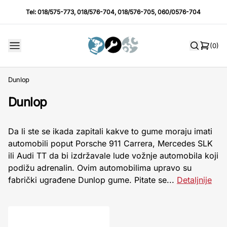
Tel:
018/575-773
,
018/576-704
,
018/576-705
,
060/0576-704
(0)
Dunlop
Dunlop
Da li ste se ikada zapitali kakve to gume moraju imati
automobili poput Porsche 911 Carrera, Mercedes SLK
ili Audi TT da bi izdržavale lude vožnje automobila koji
podižu adrenalin. Ovim automobilima upravo su
fabrički ugrađene Dunlop gume. Pitate se...
Detaljnije