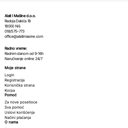
Alati I Mašine d.o.o.
Radoja Dakića 18
18000 Niš
018/575-773
office@alatiimasine.com
Radno vreme:
Radnim danom od 9-16h
Naručivanje online 24/7
Moje strane
Login
Registracija
Korisnička strana
Korpa
Pomoć
Za nove posetioce
Sva pomoć
Uslovi korišćenja
Načini plaćanja
O nama