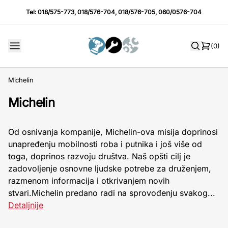
Tel:
018/575-773
,
018/576-704
,
018/576-705
,
060/0576-704
(0)
Michelin
Michelin
Od osnivanja kompanije, Michelin-ova misija doprinosi
unapređenju mobilnosti roba i putnika i još više od
toga, doprinos razvoju društva. Naš opšti cilj je
zadovoljenje osnovne ljudske potrebe za druženjem,
razmenom informacija i otkrivanjem novih
stvari.Michelin predano radi na sprovođenju svakog...
Detaljnije