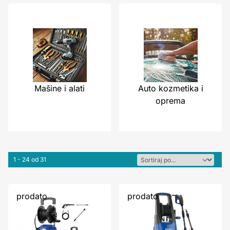
Mašine i alati
Auto kozmetika i
oprema
1 - 24 od 31
prodato
prodato