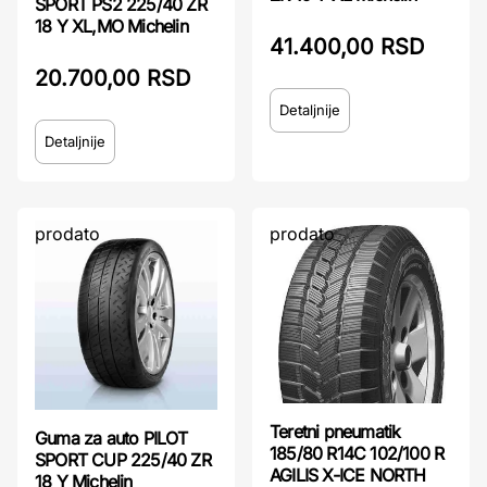
SPORT PS2 225/40 ZR
18 Y XL,MO Michelin
41.400,00 RSD
20.700,00 RSD
Detaljnije
Detaljnije
prodato
prodato
Teretni pneumatik
Guma za auto PILOT
185/80 R14C 102/100 R
SPORT CUP 225/40 ZR
AGILIS X-ICE NORTH
18 Y Michelin