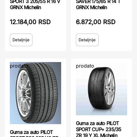
SPORT 3 205/55 R 16 V
SAVER 175/65 R 14 T
GRNX Michelin
GRNX Michelin
12.184,00 RSD
6.872,00 RSD
Detaljnije
Detaljnije
prodato
prodato
Guma za auto PILOT
SPORT CUP+ 235/35
Guma za auto PILOT
ZR 19 Y XL Michelin