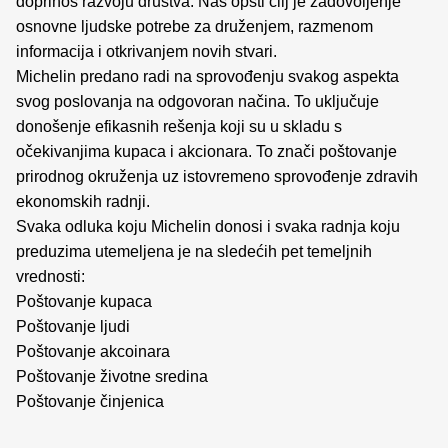
doprinos razvoju društva. Naš opšti cilj je zadovoljenje
osnovne ljudske potrebe za druženjem, razmenom
informacija i otkrivanjem novih stvari.
Michelin predano radi na sprovođenju svakog aspekta
svog poslovanja na odgovoran načina. To uključuje
donošenje efikasnih rešenja koji su u skladu s
očekivanjima kupaca i akcionara. To znači poštovanje
prirodnog okruženja uz istovremeno sprovođenje zdravih
ekonomskih radnji.
Svaka odluka koju Michelin donosi i svaka radnja koju
preduzima utemeljena je na sledećih pet temeljnih
vrednosti:
Poštovanje kupaca
Poštovanje ljudi
Poštovanje akcoinara
Poštovanje životne sredina
Poštovanje činjenica