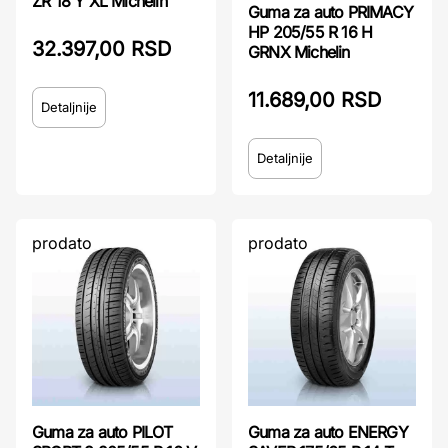
ZR 18 Y XL Michelin
Guma za auto PRIMACY
HP 205/55 R 16 H
32.397,00 RSD
GRNX Michelin
11.689,00 RSD
Detaljnije
Detaljnije
prodato
prodato
Guma za auto PILOT
Guma za auto ENERGY