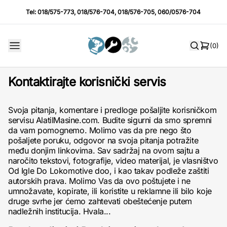
Tel:
018/575-773
,
018/576-704
,
018/576-705
,
060/0576-704
(0)
Kontaktirajte korisnički servis
Svoja pitanja, komentare i predloge pošaljite korisničkom
servisu AlatiIMasine.com. Budite sigurni da smo spremni
da vam pomognemo. Molimo vas da pre nego što
pošaljete poruku, odgovor na svoja pitanja potražite
među donjim linkovima. Sav sadržaj na ovom sajtu a
naročito tekstovi, fotografije, video materijal, je vlasništvo
Od Igle Do Lokomotive doo, i kao takav podleže zaštiti
autorskih prava. Molimo Vas da ovo poštujete i ne
umnožavate, kopirate, ili koristite u reklamne ili bilo koje
druge svrhe jer ćemo zahtevati obeštećenje putem
nadležnih institucija. Hvala...