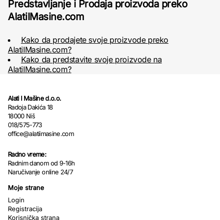
Predstavljanje i Prodaja proizvoda preko
AlatiIMasine.com
Kako da prodajete svoje proizvode preko
AlatiIMasine.com?
Kako da predstavite svoje proizvode na
AlatiIMasine.com?
Alati I Mašine d.o.o.
Radoja Dakića 18
18000 Niš
018/575-773
office@alatiimasine.com
Radno vreme:
Radnim danom od 9-16h
Naručivanje online 24/7
Moje strane
Login
Registracija
Korisnička strana