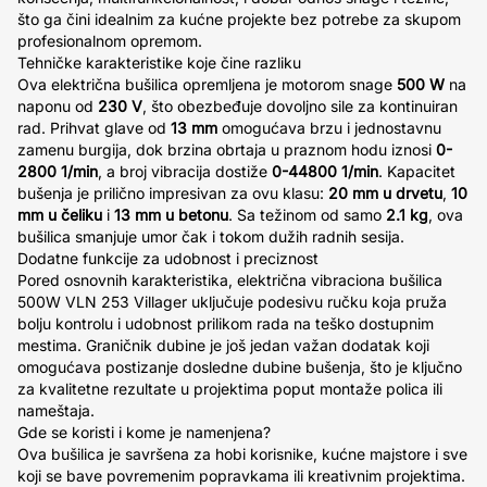
što ga čini idealnim za kućne projekte bez potrebe za skupom
profesionalnom opremom.
Tehničke karakteristike koje čine razliku
Ova električna bušilica opremljena je motorom snage
500 W
na
naponu od
230 V
, što obezbeđuje dovoljno sile za kontinuiran
rad. Prihvat glave od
13 mm
omogućava brzu i jednostavnu
zamenu burgija, dok brzina obrtaja u praznom hodu iznosi
0-
2800 1/min
, a broj vibracija dostiže
0-44800 1/min
. Kapacitet
bušenja je prilično impresivan za ovu klasu:
20 mm u drvetu
,
10
mm u čeliku
i
13 mm u betonu
. Sa težinom od samo
2.1 kg
, ova
bušilica smanjuje umor čak i tokom dužih radnih sesija.
Dodatne funkcije za udobnost i preciznost
Pored osnovnih karakteristika, električna vibraciona bušilica
500W VLN 253 Villager uključuje podesivu ručku koja pruža
bolju kontrolu i udobnost prilikom rada na teško dostupnim
mestima. Graničnik dubine je još jedan važan dodatak koji
omogućava postizanje dosledne dubine bušenja, što je ključno
za kvalitetne rezultate u projektima poput montaže polica ili
nameštaja.
Gde se koristi i kome je namenjena?
Ova bušilica je savršena za hobi korisnike, kućne majstore i sve
koji se bave povremenim popravkama ili kreativnim projektima.