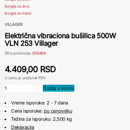
Burgije za drvo
Burgije za metal
VILLAGER
Električna vibraciona bušilica 500W
VLN 253 Villager
Šifra proizvoda:
058484
4.409,00 RSD
U cenu je uračunat PDV
Vreme isporuke: 2 - 7 dana
Cena isporuke:
po cenovniku
Težina za isporuku: 2,500 kg
Deklaracija