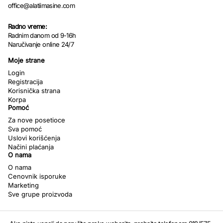
office@alatiimasine.com
Radno vreme:
Radnim danom od 9-16h
Naručivanje online 24/7
Moje strane
Login
Registracija
Korisnička strana
Korpa
Pomoć
Za nove posetioce
Sva pomoć
Uslovi korišćenja
Načini plaćanja
O nama
O nama
Cenovnik isporuke
Marketing
Sve grupe proizvoda