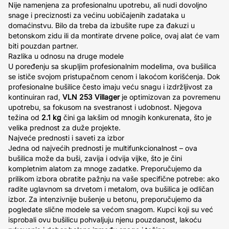
Nije namenjena za profesionalnu upotrebu, ali nudi dovoljno
snage i preciznosti za većinu uobičajenih zadataka u
domaćinstvu. Bilo da treba da izbušite rupe za đakuzi u
betonskom zidu ili da montirate drvene police, ovaj alat će vam
biti pouzdan partner.
Razlika u odnosu na druge modele
U poređenju sa skupljim profesionalnim modelima, ova bušilica
se ističe svojom pristupačnom cenom i lakoćom korišćenja. Dok
profesionalne bušilice često imaju veću snagu i izdržljivost za
kontinuiran rad,
VLN 253 Villager
je optimizovan za povremenu
upotrebu, sa fokusom na svestranost i udobnost. Njegova
težina od
2.1 kg
čini ga lakšim od mnogih konkurenata, što je
velika prednost za duže projekte.
Najveće prednosti i saveti za izbor
Jedna od najvećih prednosti je multifunkcionalnost – ova
bušilica može da buši, zavija i odvija vijke, što je čini
kompletnim alatom za mnoge zadatke. Preporučujemo da
prilikom izbora obratite pažnju na vaše specifične potrebe: ako
radite uglavnom sa drvetom i metalom, ova bušilica je odličan
izbor. Za intenzivnije bušenje u betonu, preporučujemo da
pogledate slične modele sa većom snagom. Kupci koji su već
isprobali ovu bušilicu pohvaljuju njenu pouzdanost, lakoću