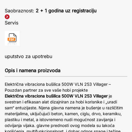
Saobraznost:
2 + 1 godina uz registraciju
Servis
uputstvo za upotrebu
Opis i namena proizvoda
Električna vibraciona bušilica 500W VLN 253 Villager –
Pouzdan partner za sve vaše hobi projekte
Električna vibraciona bušilica 500W VLN 253 Villager
je
svestran i efikasan alat dizajniran za hobi korisnike i „uradi
sam“ entuzijaste. Njena glavna namena je bušenje u različitim
materijalima, uključujući beton, kamen, ciglu, drvo, keramiku,
plastiku i metal, a istovremeno nudi mogućnost zavijanja i
odvijanja vijaka. glavne prednosti ovog modela su lakoća
korišćenja, multifunkcionalnost, i dobar odnos snage i težine,