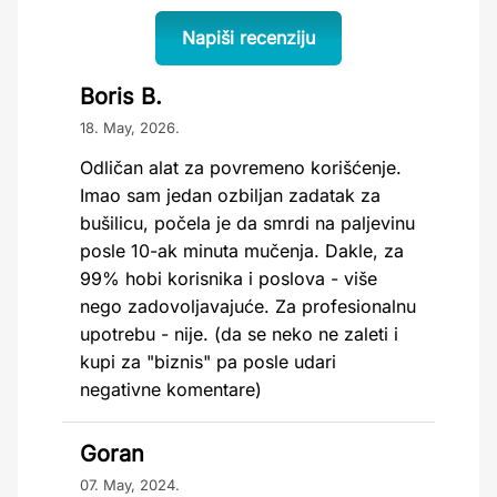
Napiši recenziju
Boris B.
18. May, 2026.
Odličan alat za povremeno korišćenje.
Imao sam jedan ozbiljan zadatak za
bušilicu, počela je da smrdi na paljevinu
posle 10-ak minuta mučenja. Dakle, za
99% hobi korisnika i poslova - više
nego zadovoljavajuće. Za profesionalnu
upotrebu - nije. (da se neko ne zaleti i
kupi za "biznis" pa posle udari
negativne komentare)
Goran
07. May, 2024.