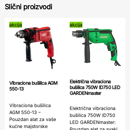
Slični proizvodi
akcija
akcija
Električna vibraciona
Vibraciona bušilica AGM
bušilica 750W ID750 LED
550-13
GARDENmaster
Vibraciona bušilica
Električna vibraciona
AGM 550-13 –
bušilica 750W ID750
Pouzdan alat za vaše
LED GARDENmaster:
kućne majstorske
Pouzdan alat za svaki