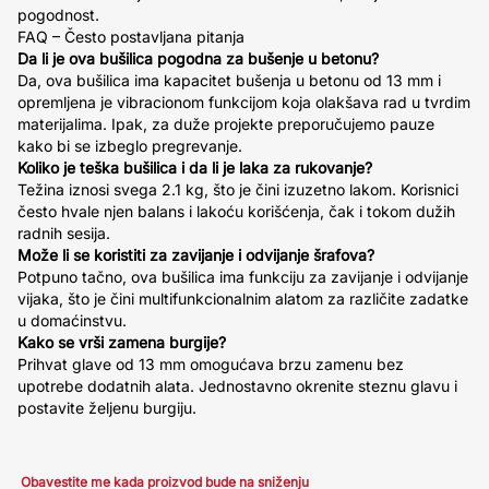
pogodnost.
FAQ – Često postavljana pitanja
Da li je ova bušilica pogodna za bušenje u betonu?
Da, ova bušilica ima kapacitet bušenja u betonu od 13 mm i
opremljena je vibracionom funkcijom koja olakšava rad u tvrdim
materijalima. Ipak, za duže projekte preporučujemo pauze
kako bi se izbeglo pregrevanje.
Koliko je teška bušilica i da li je laka za rukovanje?
Težina iznosi svega 2.1 kg, što je čini izuzetno lakom. Korisnici
često hvale njen balans i lakoću korišćenja, čak i tokom dužih
radnih sesija.
Može li se koristiti za zavijanje i odvijanje šrafova?
Potpuno tačno, ova bušilica ima funkciju za zavijanje i odvijanje
vijaka, što je čini multifunkcionalnim alatom za različite zadatke
u domaćinstvu.
Kako se vrši zamena burgije?
Prihvat glave od 13 mm omogućava brzu zamenu bez
upotrebe dodatnih alata. Jednostavno okrenite steznu glavu i
postavite željenu burgiju.
Obavestite me kada proizvod bude na sniženju