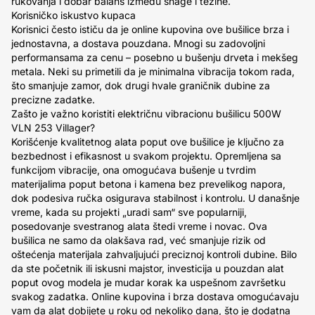
rukovanja i dobar balans između snage i težine.
Korisničko iskustvo kupaca
Korisnici često ističu da je online kupovina ove bušilice brza i
jednostavna, a dostava pouzdana. Mnogi su zadovoljni
performansama za cenu – posebno u bušenju drveta i mekšeg
metala. Neki su primetili da je minimalna vibracija tokom rada,
što smanjuje zamor, dok drugi hvale graničnik dubine za
precizne zadatke.
Zašto je važno koristiti električnu vibracionu bušilicu 500W
VLN 253 Villager?
Korišćenje kvalitetnog alata poput ove bušilice je ključno za
bezbednost i efikasnost u svakom projektu. Opremljena sa
funkcijom vibracije, ona omogućava bušenje u tvrdim
materijalima poput betona i kamena bez prevelikog napora,
dok podesiva ručka osigurava stabilnost i kontrolu. U današnje
vreme, kada su projekti „uradi sam“ sve popularniji,
posedovanje svestranog alata štedi vreme i novac. Ova
bušilica ne samo da olakšava rad, već smanjuje rizik od
oštećenja materijala zahvaljujući preciznoj kontroli dubine. Bilo
da ste početnik ili iskusni majstor, investicija u pouzdan alat
poput ovog modela je mudar korak ka uspešnom završetku
svakog zadatka. Online kupovina i brza dostava omogućavaju
vam da alat dobijete u roku od nekoliko dana, što je dodatna