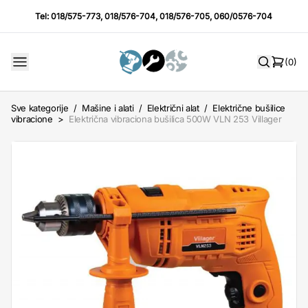
Tel:
018/575-773
,
018/576-704
,
018/576-705
,
060/0576-704
(0)
Sve kategorije
/
Mašine i alati
/
Električni alat
/
Električne bušilice
vibracione
>
Električna vibraciona bušilica 500W VLN 253 Villager