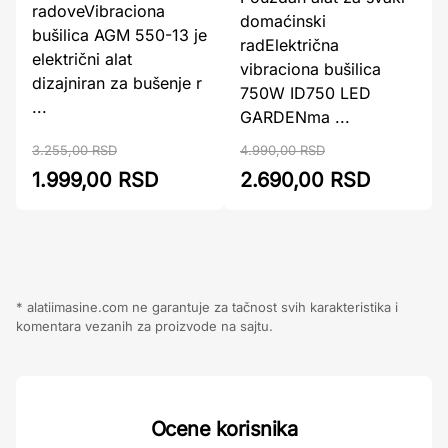
radoveVibraciona
domaćinski
bušilica AGM 550-13 je
radElektrična
električni alat
vibraciona bušilica
dizajniran za bušenje r
750W ID750 LED
...
GARDENma ...
3.255,00 RSD
4.990,00 RSD
1.999,00 RSD
2.690,00 RSD
* alatiimasine.com ne garantuje za tačnost svih karakteristika i
komentara vezanih za proizvode na sajtu.
Ocene korisnika