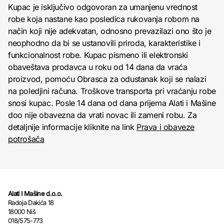
Kupac je isključivo odgovoran za umanjenu vrednost
robe koja nastane kao posledica rukovanja robom na
način koji nije adekvatan, odnosno prevazilazi ono što je
neophodno da bi se ustanovili priroda, karakteristike i
funkcionalnost robe. Kupac pismeno ili elektronski
obaveštava prodavca u roku od 14 dana da vraća
proizvod, pomoću Obrasca za odustanak koji se nalazi
na poledjini računa. Troškove transporta pri vraćanju robe
snosi kupac. Posle 14 dana od dana prijema Alati i Mašine
doo nije obavezna da vrati novac ili zameni robu. Za
detaljnije informacije kliknite na link
Prava i obaveze
potrošača
Alati I Mašine d.o.o.
Radoja Dakića 18
18000 Niš
018/575-773