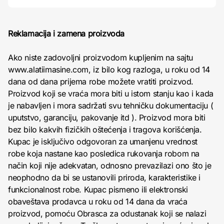
Reklamacija i zamena proizvoda
Ako niste zadovoljni proizvodom kupljenim na sajtu
www.alatiimasine.com, iz bilo kog razloga, u roku od 14
dana od dana prijema robe možete vratiti proizvod.
Proizvod koji se vraća mora biti u istom stanju kao i kada
je nabavljen i mora sadržati svu tehničku dokumentaciju (
uputstvo, garanciju, pakovanje itd ). Proizvod mora biti
bez bilo kakvih fizičkih oštećenja i tragova korišćenja.
Kupac je isključivo odgovoran za umanjenu vrednost
robe koja nastane kao posledica rukovanja robom na
način koji nije adekvatan, odnosno prevazilazi ono što je
neophodno da bi se ustanovili priroda, karakteristike i
funkcionalnost robe. Kupac pismeno ili elektronski
obaveštava prodavca u roku od 14 dana da vraća
proizvod, pomoću Obrasca za odustanak koji se nalazi