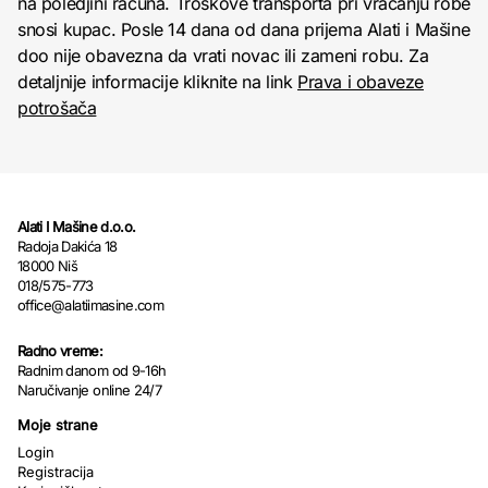
na poledjini računa. Troškove transporta pri vraćanju robe
snosi kupac. Posle 14 dana od dana prijema Alati i Mašine
doo nije obavezna da vrati novac ili zameni robu. Za
detaljnije informacije kliknite na link
Prava i obaveze
potrošača
Alati I Mašine d.o.o.
Radoja Dakića 18
18000 Niš
018/575-773
office@alatiimasine.com
Radno vreme:
Radnim danom od 9-16h
Naručivanje online 24/7
Moje strane
Login
Registracija