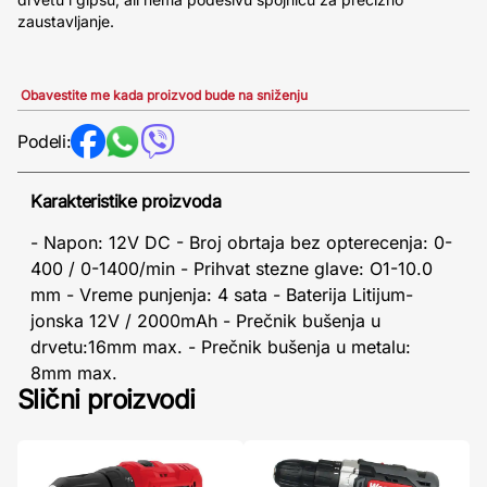
zaustavljanje.
Obavestite me kada proizvod bude na sniženju
Podeli:
Karakteristike proizvoda
- Napon: 12V DC - Broj obrtaja bez opterecenja: 0-
400 / 0-1400/min - Prihvat stezne glave: O1-10.0
mm - Vreme punjenja: 4 sata - Baterija Litijum-
jonska 12V / 2000mAh - Prečnik bušenja u
drvetu:16mm max. - Prečnik bušenja u metalu:
8mm max.
Slični proizvodi