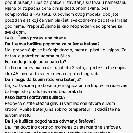
poput bušenja rupa za police ili zavrtanja šrafova u nameštaju.
Njena pristupačna cena čini je dostupnom svima, bez
kompromisa u kvalitetu. Kupovinom ovog modela, dobijate
pouzdan alat koji će vam olakšati svakodnevne zadatke i trajati
godinama. Preporučujemo je kao neophodan deo opreme za
svaki dom.
FAQ – Često postavljana pitanja
Da li je ova bušilica pogodna za bušenje betona?
Ne, preporučuje se bušenje drveta, metala, plastike i gipsa. Za
beton je potrebna udarna bušilica.
Koliko dugo traje puna baterija?
Pri lakim radovima može trajati do 2 sata, a pri težim bušenjima
oko 45 minuta do sat vremena neprekidnog rada.
Da li mogu da kupim rezervnu bateriju?
Da, kod većine prodavaca je moguća online kupovina rezervne
baterije, što produžava rad bez prekida.
Kako čistiti i održavati bušilicu?
Redovno čistite steznu glavu i ventilacione otvore suvom
krpom. Punite bateriju na sobnoj temperaturi i skladištite na
suvom mestu.
Da li je bušilica pogodna za odvrtanje šrafova?
Da, ima dovoljno obrtnog momenta za standardne šrafove u
drvetu i gipsu, ali nema podesivu spojnicu za precizno