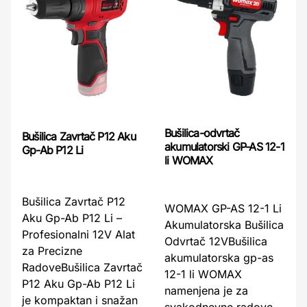
Bušilica-odvrtač
Bušilica Zavrtač P12 Aku
akumulatorski GP-AS 12-1
Gp-Ab P12 Li
li WOMAX
Bušilica Zavrtač P12
WOMAX GP-AS 12-1 Li
Aku Gp-Ab P12 Li –
Akumulatorska Bušilica
Profesionalni 12V Alat
Odvrtač 12VBušilica
za Precizne
akumulatorska gp-as
RadoveBušilica Zavrtač
12-1 li WOMAX
P12 Aku Gp-Ab P12 Li
namenjena je za
je kompaktan i snažan
svakodnevne radove