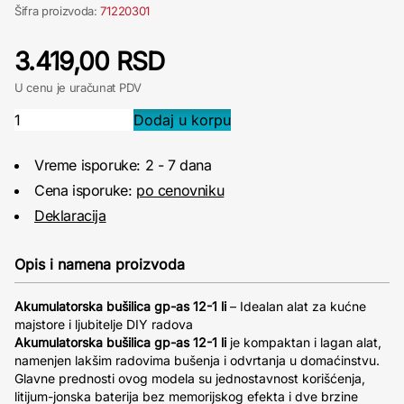
Šifra proizvoda:
71220301
3.419,00 RSD
U cenu je uračunat PDV
Vreme isporuke: 2 - 7 dana
Cena isporuke:
po cenovniku
Deklaracija
Opis i namena proizvoda
Akumulatorska bušilica gp-as 12-1 li
– Idealan alat za kućne
majstore i ljubitelje DIY radova
Akumulatorska bušilica gp-as 12-1 li
je kompaktan i lagan alat,
namenjen lakšim radovima bušenja i odvrtanja u domaćinstvu.
Glavne prednosti ovog modela su jednostavnost korišćenja,
litijum-jonska baterija bez memorijskog efekta i dve brzine