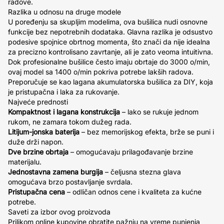
radove.
Razlika u odnosu na druge modele
U poređenju sa skupljim modelima, ova bušilica nudi osnovne
funkcije bez nepotrebnih dodataka. Glavna razlika je odsustvo
podesive spojnice obrtnog momenta, što znači da nije idealna
za precizno kontrolisano zavrtanje, ali je zato veoma intuitivna.
Dok profesionalne bušilice često imaju obrtaje do 3000 o/min,
ovaj model sa 1400 o/min pokriva potrebe lakših radova.
Preporučuje se kao lagana akumulatorska bušilica za DIY, koja
je pristupačna i laka za rukovanje.
Najveće prednosti
Kompaktnost i lagana konstrukcija
– lako se rukuje jednom
rukom, ne zamara tokom dužeg rada.
Litijum-jonska baterija
– bez memorijskog efekta, brže se puni i
duže drži napon.
Dve brzine obrtaja
– omogućavaju prilagođavanje brzine
materijalu.
Jednostavna zamena burgija
– čeljusna stezna glava
omogućava brzo postavljanje svrdala.
Pristupačna cena
– odličan odnos cene i kvaliteta za kućne
potrebe.
Saveti za izbor ovog proizvoda
Prilikom online kupovine obratite pažnju na vreme punjenja