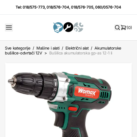
Tel:
018/575-773
,
018/576-704
,
018/576-705
,
060/0576-704
(0)
Sve kategorije
/
Mašine i alati
/
Električni alat
/
Akumulatorske
bušilice-odvrtači 12V
>
Bušilica akumulatorska gp-as 12-1 li