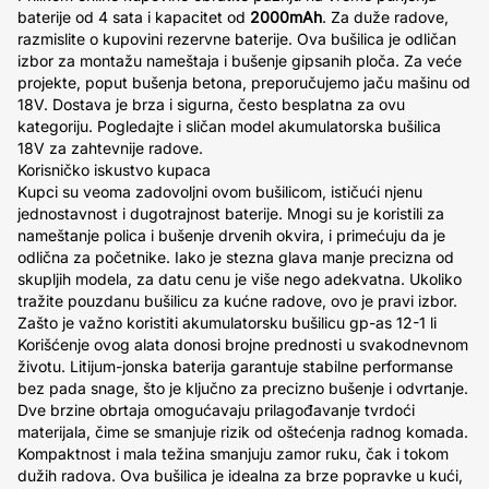
baterije od 4 sata i kapacitet od
2000mAh
. Za duže radove,
razmislite o kupovini rezervne baterije. Ova bušilica je odličan
izbor za montažu nameštaja i bušenje gipsanih ploča. Za veće
projekte, poput bušenja betona, preporučujemo jaču mašinu od
18V. Dostava je brza i sigurna, često besplatna za ovu
kategoriju. Pogledajte i sličan model akumulatorska bušilica
18V za zahtevnije radove.
Korisničko iskustvo kupaca
Kupci su veoma zadovoljni ovom bušilicom, ističući njenu
jednostavnost i dugotrajnost baterije. Mnogi su je koristili za
nameštanje polica i bušenje drvenih okvira, i primećuju da je
odlična za početnike. Iako je stezna glava manje precizna od
skupljih modela, za datu cenu je više nego adekvatna. Ukoliko
tražite pouzdanu bušilicu za kućne radove, ovo je pravi izbor.
Zašto je važno koristiti akumulatorsku bušilicu gp-as 12-1 li
Korišćenje ovog alata donosi brojne prednosti u svakodnevnom
životu. Litijum-jonska baterija garantuje stabilne performanse
bez pada snage, što je ključno za precizno bušenje i odvrtanje.
Dve brzine obrtaja omogućavaju prilagođavanje tvrdoći
materijala, čime se smanjuje rizik od oštećenja radnog komada.
Kompaktnost i mala težina smanjuju zamor ruku, čak i tokom
dužih radova. Ova bušilica je idealna za brze popravke u kući,