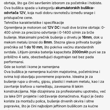
obrtaja, što ga čini savršenim izborom za početnike i hobiste.
Ova bušilica spada u kategoriju
akumulatorskih bušilica-
odvrtača 12V
, koja nudi dobru ravnotežu između snage i
pristupačne cene.
Tehničke karakteristike i specifikacije
Opremljena je motorom od
12V DC
i nudi dve brzine obrtaja: 0-
400 o/min za precizno odvrtanje i 0-1400 o/min za brže
bušenje. Maksimalni prečnik bušenja u drvetu je
16mm
, dok u
mekom metalu iznosi do
8mm
. Stezna glava prihvata burgije
prečnika od
1 do 10 mm
, što pokriva većinu standardnih
svrdala. Litijum-jonska baterija kapaciteta
2000mAh
puni se za
približno 4 sata, obezbeđujući dugotrajan rad bez pada
performansi.
Gde se koristi i kome je namenjena
Ova bušilica je namenjena kućnim majstorima, početnicima i
svima koji obavljaju povremene popravke. Idealna je za
bušenje rupa u drvetu, gipsu, plastici i mekom metalu, kao i za
zavrtanje šrafova u nameštaju, zavesama ili lakim
konstrukcijama. Nije dizajnirana za profesionalnu upotrebu, već
za lake DIY projekte i održavanje domaćinstva. Kupci je često
koriste za montažu polica, bušenje drvenih okvira i sitne
popravke, što je čini najboljom jeftinom bušilicom za kućne