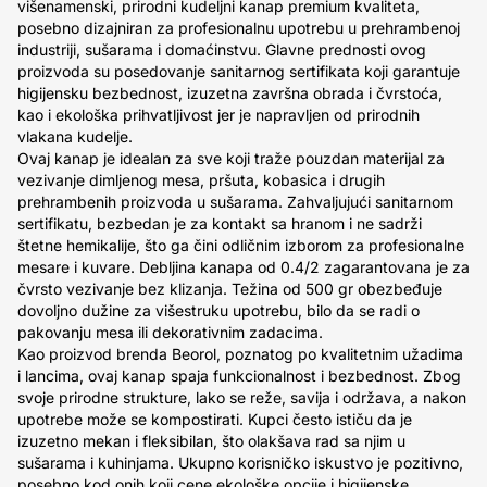
višenamenski, prirodni kudeljni kanap premium kvaliteta,
posebno dizajniran za profesionalnu upotrebu u prehrambenoj
industriji, sušarama i domaćinstvu. Glavne prednosti ovog
proizvoda su posedovanje sanitarnog sertifikata koji garantuje
higijensku bezbednost, izuzetna završna obrada i čvrstoća,
kao i ekološka prihvatljivost jer je napravljen od prirodnih
vlakana kudelje.
Ovaj kanap je idealan za sve koji traže pouzdan materijal za
vezivanje dimljenog mesa, pršuta, kobasica i drugih
prehrambenih proizvoda u sušarama. Zahvaljujući sanitarnom
sertifikatu, bezbedan je za kontakt sa hranom i ne sadrži
štetne hemikalije, što ga čini odličnim izborom za profesionalne
mesare i kuvare. Debljina kanapa od 0.4/2 zagarantovana je za
čvrsto vezivanje bez klizanja. Težina od 500 gr obezbeđuje
dovoljno dužine za višestruku upotrebu, bilo da se radi o
pakovanju mesa ili dekorativnim zadacima.
Kao proizvod brenda Beorol, poznatog po kvalitetnim užadima
i lancima, ovaj kanap spaja funkcionalnost i bezbednost. Zbog
svoje prirodne strukture, lako se reže, savija i održava, a nakon
upotrebe može se kompostirati. Kupci često ističu da je
izuzetno mekan i fleksibilan, što olakšava rad sa njim u
sušarama i kuhinjama. Ukupno korisničko iskustvo je pozitivno,
posebno kod onih koji cene ekološke opcije i higijenske