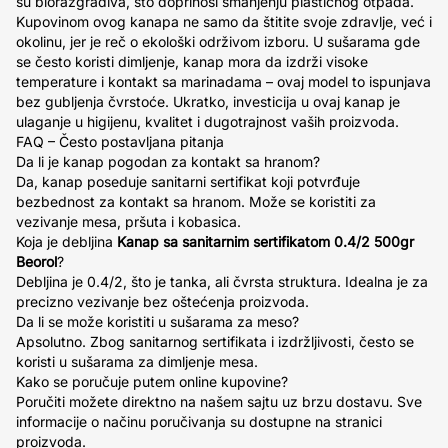
su biorazgradiva, što doprinosi smanjenju plastičnog otpada.
Kupovinom ovog kanapa ne samo da štitite svoje zdravlje, već i
okolinu, jer je reč o ekološki održivom izboru. U sušarama gde
se često koristi dimljenje, kanap mora da izdrži visoke
temperature i kontakt sa marinadama – ovaj model to ispunjava
bez gubljenja čvrstoće. Ukratko, investicija u ovaj kanap je
ulaganje u higijenu, kvalitet i dugotrajnost vaših proizvoda.
FAQ – Često postavljana pitanja
Da li je kanap pogodan za kontakt sa hranom?
Da, kanap poseduje sanitarni sertifikat koji potvrđuje
bezbednost za kontakt sa hranom. Može se koristiti za
vezivanje mesa, pršuta i kobasica.
Koja je debljina
Kanap sa sanitarnim sertifikatom 0.4/2 500gr
Beorol
?
Debljina je 0.4/2, što je tanka, ali čvrsta struktura. Idealna je za
precizno vezivanje bez oštećenja proizvoda.
Da li se može koristiti u sušarama za meso?
Apsolutno. Zbog sanitarnog sertifikata i izdržljivosti, često se
koristi u sušarama za dimljenje mesa.
Kako se poručuje putem online kupovine?
Poručiti možete direktno na našem sajtu uz brzu dostavu. Sve
informacije o načinu poručivanja su dostupne na stranici
proizvoda.