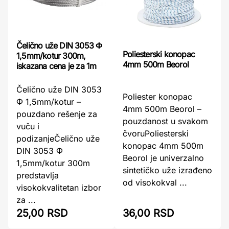
Čelično uže DIN 3053 Φ
Poliesterski konopac
1,5mm/kotur 300m,
4mm 500m Beorol
iskazana cena je za 1m
Čelično uže DIN 3053
Poliester konopac
Φ 1,5mm/kotur –
4mm 500m Beorol –
pouzdano rešenje za
pouzdanost u svakom
vuču i
čvoruPoliesterski
podizanjeČelično uže
konopac 4mm 500m
DIN 3053 Φ
Beorol je univerzalno
1,5mm/kotur 300m
sintetičko uže izrađeno
predstavlja
od visokokval ...
visokokvalitetan izbor
za ...
25,00 RSD
36,00 RSD