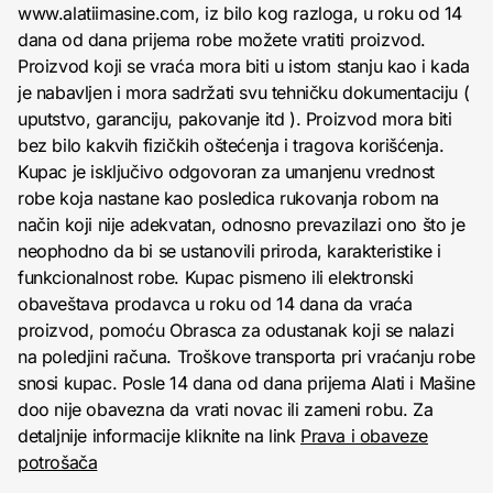
www.alatiimasine.com, iz bilo kog razloga, u roku od 14
dana od dana prijema robe možete vratiti proizvod.
Proizvod koji se vraća mora biti u istom stanju kao i kada
je nabavljen i mora sadržati svu tehničku dokumentaciju (
uputstvo, garanciju, pakovanje itd ). Proizvod mora biti
bez bilo kakvih fizičkih oštećenja i tragova korišćenja.
Kupac je isključivo odgovoran za umanjenu vrednost
robe koja nastane kao posledica rukovanja robom na
način koji nije adekvatan, odnosno prevazilazi ono što je
neophodno da bi se ustanovili priroda, karakteristike i
funkcionalnost robe. Kupac pismeno ili elektronski
obaveštava prodavca u roku od 14 dana da vraća
proizvod, pomoću Obrasca za odustanak koji se nalazi
na poledjini računa. Troškove transporta pri vraćanju robe
snosi kupac. Posle 14 dana od dana prijema Alati i Mašine
doo nije obavezna da vrati novac ili zameni robu. Za
detaljnije informacije kliknite na link
Prava i obaveze
potrošača