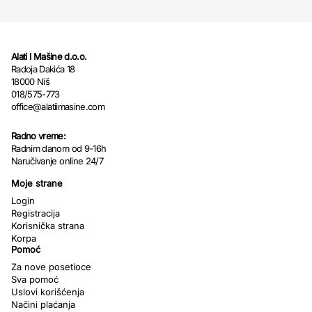
Alati I Mašine d.o.o.
Radoja Dakića 18
18000 Niš
018/575-773
office@alatiimasine.com
Radno vreme:
Radnim danom od 9-16h
Naručivanje online 24/7
Moje strane
Login
Registracija
Korisnička strana
Korpa
Pomoć
Za nove posetioce
Sva pomoć
Uslovi korišćenja
Načini plaćanja