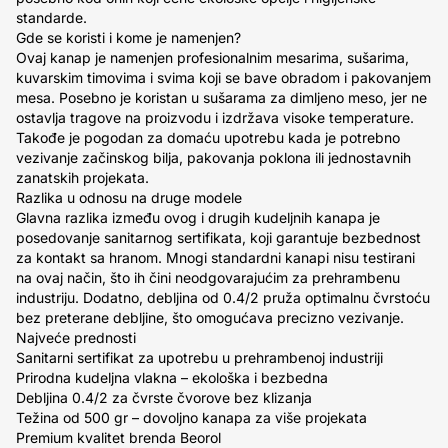
standarde.
Gde se koristi i kome je namenjen?
Ovaj kanap je namenjen profesionalnim mesarima, sušarima,
kuvarskim timovima i svima koji se bave obradom i pakovanjem
mesa. Posebno je koristan u sušarama za dimljeno meso, jer ne
ostavlja tragove na proizvodu i izdržava visoke temperature.
Takođe je pogodan za domaću upotrebu kada je potrebno
vezivanje začinskog bilja, pakovanja poklona ili jednostavnih
zanatskih projekata.
Razlika u odnosu na druge modele
Glavna razlika između ovog i drugih kudeljnih kanapa je
posedovanje sanitarnog sertifikata, koji garantuje bezbednost
za kontakt sa hranom. Mnogi standardni kanapi nisu testirani
na ovaj način, što ih čini neodgovarajućim za prehrambenu
industriju. Dodatno, debljina od 0.4/2 pruža optimalnu čvrstoću
bez preterane debljine, što omogućava precizno vezivanje.
Najveće prednosti
Sanitarni sertifikat za upotrebu u prehrambenoj industriji
Prirodna kudeljna vlakna – ekološka i bezbedna
Debljina 0.4/2 za čvrste čvorove bez klizanja
Težina od 500 gr – dovoljno kanapa za više projekata
Premium kvalitet brenda Beorol