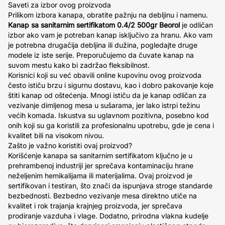
Saveti za izbor ovog proizvoda
Prilikom izbora kanapa, obratite pažnju na debljinu i namenu.
Kanap sa sanitarnim sertifikatom 0.4/2 500gr Beorol
je odličan
izbor ako vam je potreban kanap isključivo za hranu. Ako vam
je potrebna drugačija debljina ili dužina, pogledajte druge
modele iz iste serije. Preporučujemo da čuvate kanap na
suvom mestu kako bi zadržao fleksibilnost.
Korisnici koji su već obavili online kupovinu ovog proizvoda
često ističu brzu i sigurnu dostavu, kao i dobro pakovanje koje
štiti kanap od oštećenja. Mnogi ističu da je kanap odličan za
vezivanje dimljenog mesa u sušarama, jer lako istrpi težinu
većih komada. Iskustva su uglavnom pozitivna, posebno kod
onih koji su ga koristili za profesionalnu upotrebu, gde je cena i
kvalitet bili na visokom nivou.
Zašto je važno koristiti ovaj proizvod?
Korišćenje kanapa sa sanitarnim sertifikatom ključno je u
prehrambenoj industriji jer sprečava kontaminaciju hrane
neželjenim hemikalijama ili materijalima. Ovaj proizvod je
sertifikovan i testiran, što znači da ispunjava stroge standarde
bezbednosti. Bezbedno vezivanje mesa direktno utiče na
kvalitet i rok trajanja krajnjeg proizvoda, jer sprečava
prodiranje vazduha i vlage. Dodatno, prirodna vlakna kudelje