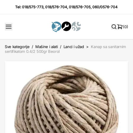
Tel:
018/575-773
,
018/576-704
,
018/576-705
,
060/0576-704
(0)
Sve kategorije
/
Mašine i alati
/
Lanci i užad
>
Kanap sa sanitarnim
sertifikatom 0.4/2 500gr Beorol